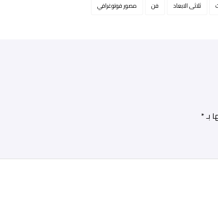
ثلاثی الابعاد
فن
مصور فوتوغرافي
ا بـ
*